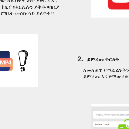
 ላይ በቀኝ ጠቅ ያድርጉ እና
ከዚያ ዩአርኤሉን ይቅዱ።ከዚያ
 የግቤት መስኩ ላይ ይለጥፉ።
2.
ይምረጡ ቅርጸት
ለመለወጥ የሚፈልጉትን
ይምረጡ እና የማውረድ 