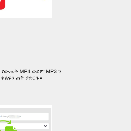
 የውጤት MP4 ወይም MP3 ን
ቁልፍን ጠቅ ያድርጉ።