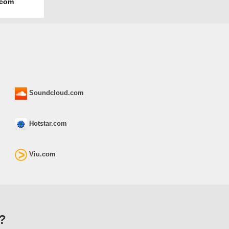
.com
Soundcloud.com
Hotstar.com
Viu.com
?