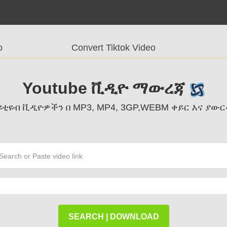
o
Convert Tiktok Video
Youtube ቪዲዮ ማውረጃ
ዩቲዩብ ቪዲዮዎችን በ MP3, MP4, 3GP,WEBM ቀይር እና ያው
SEARCH | DOWNLOAD