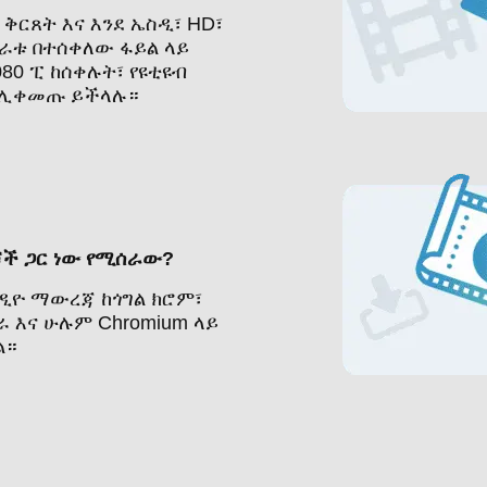
ቅርጸት እና እንደ ኤስዲ፣ HD፣
 ጥራቱ በተሰቀለው ፋይል ላይ
80 ፒ ከሰቀሉት፣ የዩቲዩብ
 ሊቀመጡ ይችላሉ።
ሾች ጋር ነው የሚሰራው?
ዲዮ ማውረጃ ከጎግል ክሮም፣
ራ እና ሁሉም Chromium ላይ
ል።