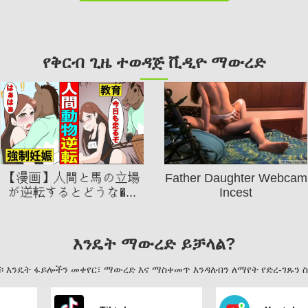
የቅርብ ጊዜ ተወዳጅ ቪዲዮ ማውረድ
【漫画】人間と馬の立場
Father Daughter Webcam
が逆転するとどうな�...
Incest
እንዴት ማውረድ ይቻላል?
 እንዴት ፋይሎችን መቀየር፣ ማውረድ እና ማስቀመጥ እንዳለብን ለማየት የድረ-ገጹን 