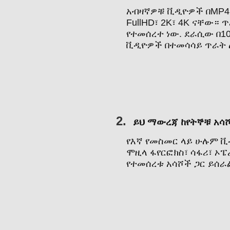
አብዛኛዎቹ ቪዲዮዎች በMP4 
FullHD፣ 2K፣ 4K ናቸው።
የተመሰረተ ነው. ደራሲው በ10
ቪዲዮዎች በተመሳሳይ ጥራት
2.
ይህ ማውረጃ ከየትኞቹ አሳ
የእኛ የመስመር ላይ ሁሉም ቪ
ሞዚላ ፋየርፎክስ፣ ሳፋሪ፣ ኦፔ
የተመሰረቱ አሳሾች ጋር ይሰራ