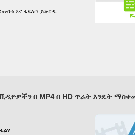
ይጠብቁ እና ፋይሉን ያውርዱ.
 ቪዲዮዎችን በ MP4 በ HD ጥራት እንዴት ማስቀ
ገፋል?