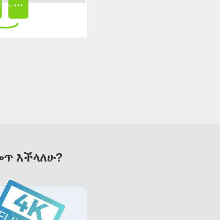
መጥ እችላለሁ?