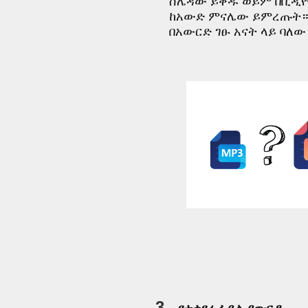
ሰሌዳው ይቅዱ ወይም በቪዲዮው
ከአውድ ምናሌው ይምረጡት። 
በአውርድ ገፁ አናት ላይ ባለው
3.