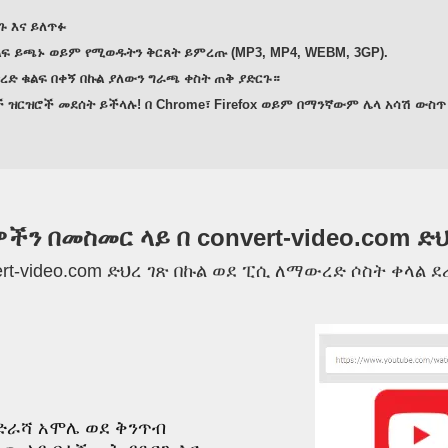
ጉ እና ይለጥፉ
 ይጫኑ ወይም የሚወዱትን ቅርጸት ይምረጡ (MP3, MP4, WEBM, 3GP).
ድ ቁልፍ በቀኝ በኩል ያለውን ግራጫ ቀስት ጠቅ ያድርጉ።
ዝርዝሮች መደሰት ይችላሉ! በ Chrome፣ Firefox ወይም በማንኛውም ሌላ አሳሽ ውስጥ
ችን በመስመር ላይ በ convert-video.com ድ
ert-video.com ድህረ ገጽ በኩል ወደ ፒሲ ለማውረድ ሶስት ቀላል
አድራሻ አሞሌ ወደ ቅንጥብ