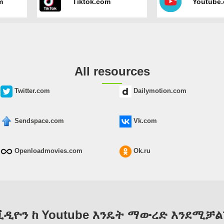
m
Tiktok.com
Youtube
All resources
Twitter.com
Dailymotion.com
Sendspace.com
Vk.com
Openloadmovies.com
Ok.ru
ቪዲዮን ከ Youtube እንዴት ማውረድ እንደሚቻል