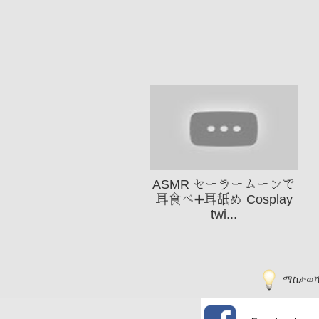
ASMR セーラームーンで
耳食べ➕耳舐め Cosplay
twi...
ማስታወሻ፡