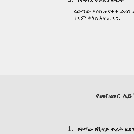
የተቀየረ ፋይል ያውርዱ
ልወጣው እስኪጠናቀቅ ድረስ 
በጣም ቀላል እና ፈጣን.
የመስመር ላይ
1.
የትኛው የቪዲዮ ጥራት ይደ