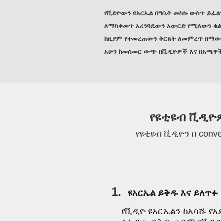
የቪድዮውን ዩአርኤል በግቤት መስኩ ውስጥ ይፈል
ለማስቀመጥ አረንጓዴውን አውርድ የሚለውን ቁልፍ
ከዚያም የተመረጠውን ቅርጸት ለመምረጥ በማውረ
አሁን ከመስመር ውጭ በቪዲዮዎች እና በአጫዋች 
የዩቲዩብ ቪዲዮዎ
የዩቲዩብ ቪዲዮን በ conv
1.
ዩአርኤል ይቅዱ እና ይለጥፉ
የቪዲዮ ዩአርኤልን ከአሳሹ የ