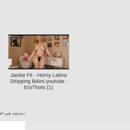
Jackie Fit - Horny Latina
Stripping Bikini youtube -
EroThots (1)
ስም ጠቅ ያድርጉ።