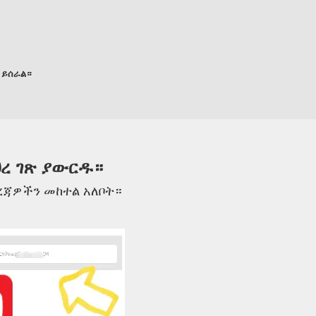
 ይሰራል።
ህረ ገጽ ያውርዱ።
 ደረጃዎችን መከተል አለቦት።