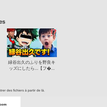
es
緑谷出久のふりを野良キ
ッズにしたら...【フ�...
r des fichiers à partir de là.
.com