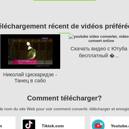
éléchargement récent de vidéos préféré
Скачать видео с Ютуба
бесплатный �...
Николай Цискаридзе -
Танец в сабо
Comment télécharger?
 nom du site Web pour voir comment convertir, télécharger et enregistre
m
Tiktok.com
Youtube