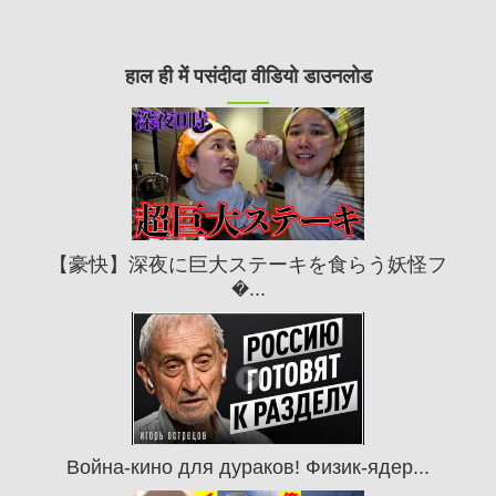
हाल ही में पसंदीदा वीडियो डाउनलोड
【豪快】深夜に巨大ステーキを食らう妖怪フ
�...
Война-кино для дураков! Физик-ядер...