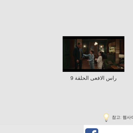
راس الافعى الحلقة 9
참고: 웹사