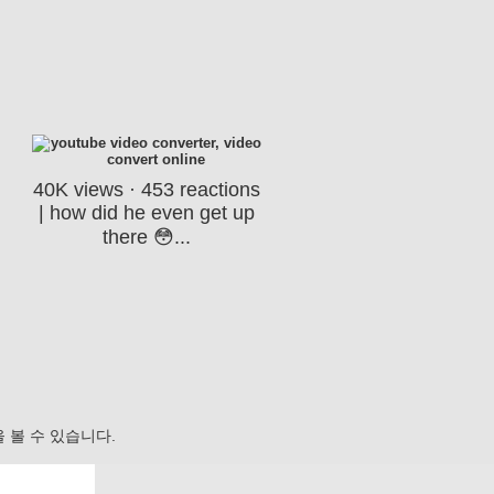
40K views · 453 reactions
| how did he even get up
there 😳...
 볼 수 있습니다.