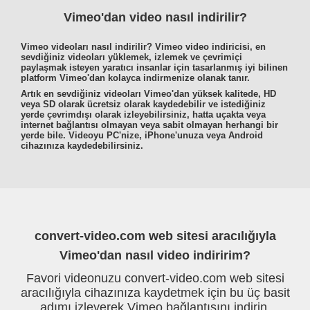
Vimeo'dan video nasıl indirilir?
Vimeo videoları nasıl indirilir? Vimeo video indiricisi, en
sevdiğiniz videoları yüklemek, izlemek ve çevrimiçi
paylaşmak isteyen yaratıcı insanlar için tasarlanmış iyi bilinen
platform Vimeo'dan kolayca indirmenize olanak tanır.
Artık en sevdiğiniz videoları Vimeo'dan yüksek kalitede, HD
veya SD olarak ücretsiz olarak kaydedebilir ve istediğiniz
yerde çevrimdışı olarak izleyebilirsiniz, hatta uçakta veya
internet bağlantısı olmayan veya sabit olmayan herhangi bir
yerde bile. Videoyu PC'nize, iPhone'unuza veya Android
cihazınıza kaydedebilirsiniz.
convert-video.com web sitesi aracılığıyla
Vimeo'dan nasıl video indiririm?
Favori videonuzu convert-video.com web sitesi
aracılığıyla cihazınıza kaydetmek için bu üç basit
adımı izleyerek Vimeo bağlantısını indirin.