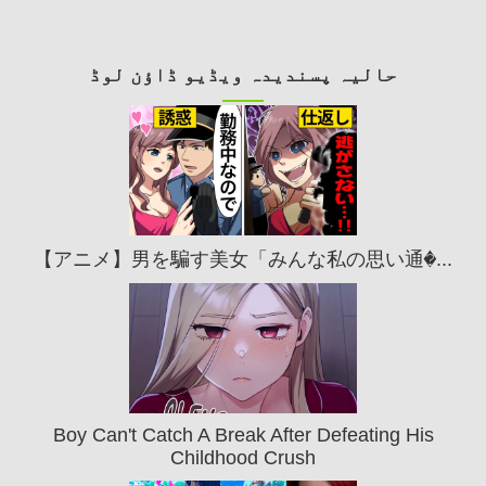
حالیہ پسندیدہ ویڈیو ڈاؤن لوڈ
【アニメ】男を騙す美女「みんな私の思い通�...
Boy Can't Catch A Break After Defeating His
Childhood Crush