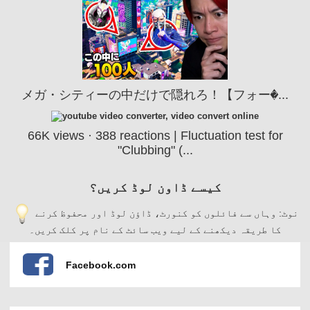
メガ・シティーの中だけで隠れろ！【フォー�...
66K views · 388 reactions | Fluctuation test for
"Clubbing" (...
کیسے ڈاون لوڈ کریں؟
نوٹ: وہاں سے فائلوں کو کنورٹ، ڈاؤن لوڈ اور محفوظ کرنے
کا طریقہ دیکھنے کے لیے ویب سائٹ کے نام پر کلک کریں۔
Facebook.com