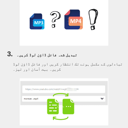
3.
تبدیل شدہ فائل ڈاؤن لوڈ کریں۔
تبادلوں کے مکمل ہونے تک انتظار کریں اور فائل ڈاؤن لوڈ
کریں۔ بہت آسان اور تیز۔