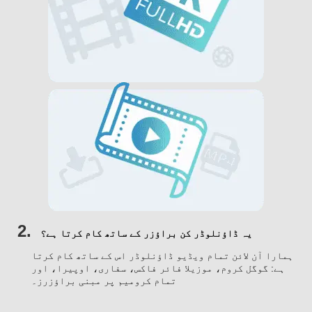
2.
یہ ڈاؤنلوڈر کن براؤزر کے ساتھ کام کرتا ہے؟
ہمارا آن لائن تمام ویڈیو ڈاؤنلوڈر اس کے ساتھ کام کرتا
ہے: گوگل کروم، موزیلا فائر فاکس، سفاری، اوپیرا، اور
تمام کرومیم پر مبنی براؤزرز۔