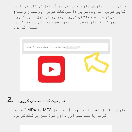
براؤزر کے ایڈریس بار سے ویڈیو یو آر ایل کو کلپ بورڈ پر
کاپی کریں، یا ویڈیو پر دائیں کلک کریں اور سیاق و سباق
کے مینو سے اسے منتخب کریں۔ پھر یو آر ایل کاپی کریں۔
پھر ڈاؤنلوڈر صفحہ کے اوپری حصے میں ان پٹ فیلڈ میں
چسپاں کریں۔
2.
فارمیٹ کا انتخاب کریں۔
آؤٹ پٹ MP4 یا MP3 فارمیٹ کا انتخاب کریں جسے آپ تبدیل
کرنا چاہتے ہیں اور ڈاؤن لوڈ بٹن پر کلک کریں۔