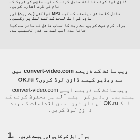
ڈاؤن لوڈ کرنے کا لنک حاصل کرنے کے لیے ماؤس کو ٹریک کے
نام کی طرف اشارہ کریں۔
کوالٹی (بٹ ریٹ) اور MP3 فائل کا سائز دیکھنے کے لیے
ماؤس کو ایک لمحے کے لیے لنک پر رکھیں۔
براہ کرم نوٹ کریں: بٹ ریٹ کا حساب فائل کے سائز سے کیا
جاتا ہے، اسی لیے یہ قدر تخمینی ہے۔
میں convert-video.com ویب سائٹ کے ذریعے
OK.ru سے ویڈیو کیسے ڈاؤن لوڈ کروں؟
convert-video.com ویب سائٹ کے ذریعے اپنی
پسندیدہ ویڈیو کو اپنے آلے پر محفوظ کرنے کے
لیے ان تین آسان اقدامات کے بعد OK.ru لنک
ڈاؤن لوڈ کریں۔
1.
یو آر ایل کو کاپی اور پیسٹ کریں۔