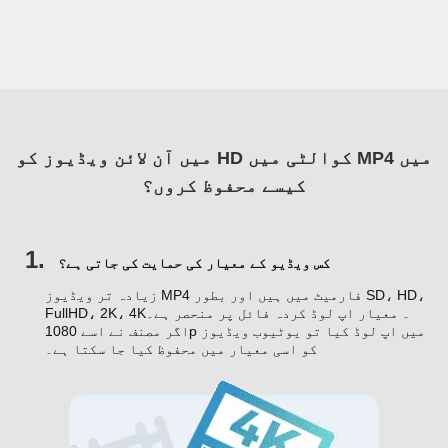
میں آن لائن ویڈیوز کو HD کوالٹی میں MP4 میں
کیسے محفوظ کروں؟
1.
کس ویڈیو کے معیار کی حمایت کی جاتی ہے؟
زیادہ تر ویڈیوز MP4 فارمیٹ میں ہیں اور بطور SD، HD،
FullHD، 2K، 4K۔ معیار اپ لوڈ کردہ فائل پر منحصر ہے۔
اگر مصنف نے اسے 1080p میں اپ لوڈ کیا تو یوٹیوب ویڈیوز
کو اسی معیار میں محفوظ کیا جا سکتا ہے۔