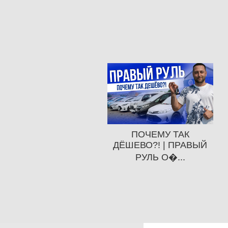
ПОЧЕМУ ТАК
ДЁШЕВО?! | ПРАВЫЙ
РУЛЬ О�...