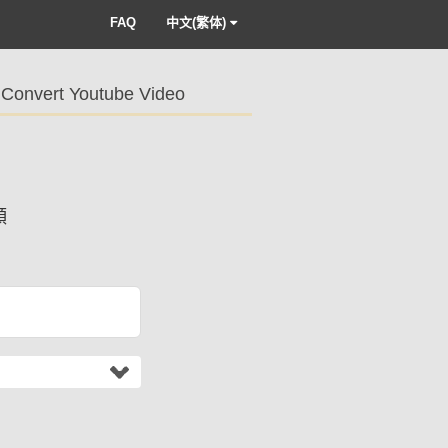
FAQ
中文(繁体)
Convert Youtube Video
頻