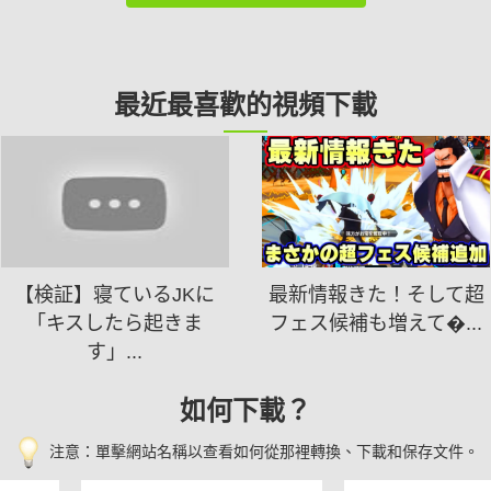
最近最喜歡的視頻下載
【検証】寝ているJKに
最新情報きた！そして超
「キスしたら起きま
フェス候補も増えて�...
す」...
如何下載？
注意：單擊網站名稱以查看如何從那裡轉換、下載和保存文件。