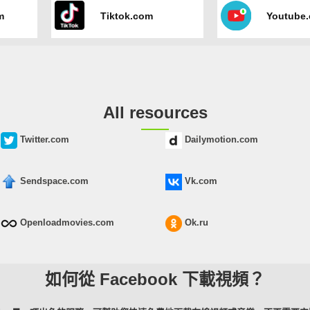
m
Tiktok.com
Youtube
All resources
Twitter.com
Dailymotion.com
Sendspace.com
Vk.com
Openloadmovies.com
Ok.ru
如何從 Facebook 下載視頻？