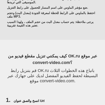
الموسيقى التي تريدها.
ضع مؤشر الماوس على اسم المسار للحصول على رابط التنزيل.
احتفظ بالماوس على الرابط للحظة لمعرفة الجودة (معدل البت) وحجم
ملف MP3.
يرجى ملاحظة: يتم حساب معدل البت من حجم الملف ، ولهذا السبب
تعتبر هذه القيمة تقريبية.
كيف يمكنني تنزيل مقطع فيديو من OK.ru عبر موقع
convert-video.com؟
قم بتنزيل رابط OK.ru باتباع هذه الخطوات الثلاث
البسيطة لحفظ الفيديو المفضل لديك على جهازك عبر
موقع convert-video.com.
1.
انسخ والصق عنوان Url