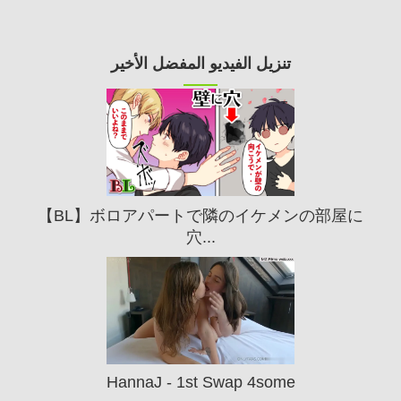
تنزيل الفيديو المفضل الأخير
【BL】ボロアパートで隣のイケメンの部屋に
穴...
HannaJ - 1st Swap 4some